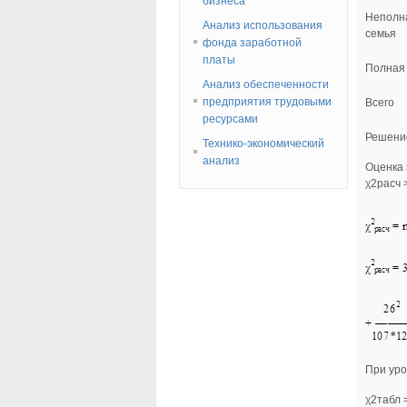
бизнеса
Неполн
Анализ использования
семья
фонда заработной
платы
Полная
Анализ обеспеченности
предприятия трудовыми
Всего
ресурсами
Решени
Технико-экономический
анализ
Оценка 
χ2расч 
При уро
χ2табл =