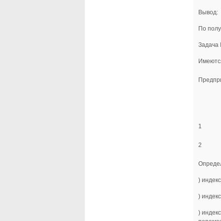
Вывод:
По полу
Задача
Имеются
Предпр
1
2
Опреде
) индек
) индек
) индек