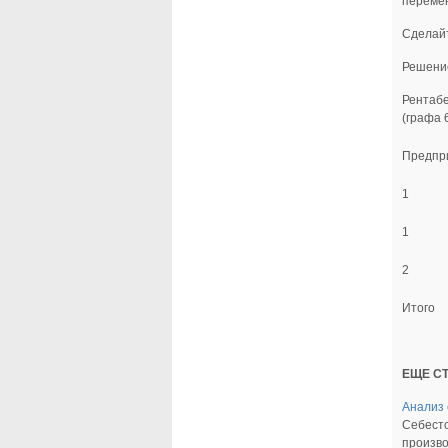
перемен
Сделай
Решени
Рентабе
(графа 6
Предпр
1
1
2
Итого
ЕЩЕ С
Анализ 
Себесто
произво