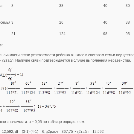
ая
8
38
40
30
 семья
3
26
40
38
21
124
98
95
е:
значимости связи успеваемости ребенка в школе и составом семьи осуществ
> χ2табл. Наличие связи подтверждается в случае выполнения неравенства.
вне значимости: α = 0,05 по таблице определяем:
 12,592, df = (3-1) (4-1) = 6, χ2расч = 367,75 > χ2табл = 12,592