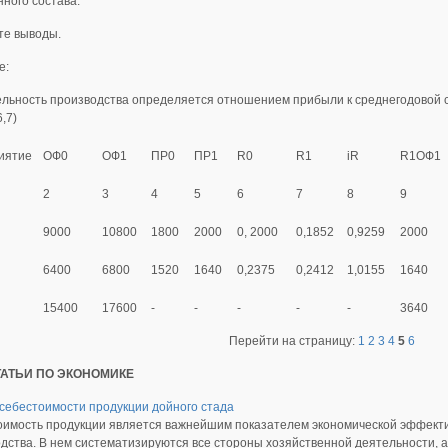
ного состава.
те выводы.
е:
льность производства определяется отношением прибыли к среднегодовой 
,7)
иятие
ОФ0
ОФ1
ПР0
ПР1
R0
R1
iR
R1ОФ1
2
3
4
5
6
7
8
9
9000
10800
1800
2000
0, 2000
0,1852
0,9259
2000
6400
6800
1520
1640
0,2375
0,2412
1,0155
1640
15400
17600
-
-
-
-
-
3640
Перейти на страницу:
1
2
3
4
5
6
ТАТЬИ ПО ЭКОНОМИКЕ
себестоимости продукции дойного стада
имость продукции является важнейшим показателем экономической эффекти
дства. В нем систематизируются все стороны хозяйственной деятельности, ак