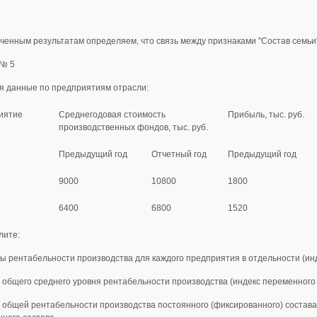
ченным результатам определяем, что связь между признаками "Состав семьи" 
 № 5
 данные по предприятиям отрасли:
иятие
Среднегодовая стоимость
Прибыль, тыс. руб.
производственных фондов, тыс. руб.
Предыдущий год
Отчетный год
Предыдущий год
9000
10800
1800
6400
6800
1520
лите:
сы рентабельности производства для каждого предприятия в отдельности (и
с общего среднего уровня рентабельности производства (индекс переменного 
с общей рентабельности производства постоянного (фиксированного) состава,