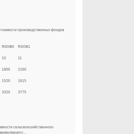
стоимости производственных фондов
R0ОФ0
R0ОФ1
10
11
1800
2160
1520
1615
3320
3775
вности сельскохозяйственного
кумулируютс ...