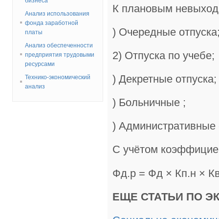
бизнеса
К плановым невыход
Анализ использования
фонда заработной
) Очередные отпуска
платы
Анализ обеспеченности
2) Отпуска по учебе;
предприятия трудовыми
ресурсами
) Декретные отпуска;
Технико-экономический
анализ
) Больничные ;
) Административные 
С учётом коэффициен
Фд.р = Фд × Кп.н × Кв
ЕЩЕ СТАТЬИ ПО Э