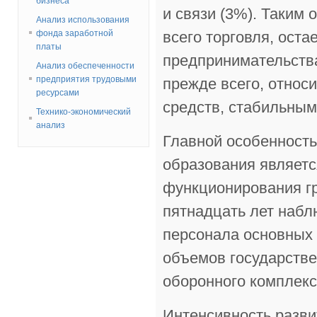
бизнеса
и связи (3%). Таким
Анализ использования
фонда заработной
всего торговля, ост
платы
предпринимательства
Анализ обеспеченности
предприятия трудовыми
прежде всего, относ
ресурсами
средств, стабильным
Технико-экономический
анализ
Главной особенность
образования являетс
функционирования г
пятнадцать лет набл
персонала основных 
объемов государств
оборонного комплекс
Интенсивность разви